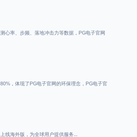
测心率、步频、落地冲击力等数据，PG电子官网
0%，体现了PG电子官网的环保理念，PG电子官
线海外版，为全球用户提供服务...