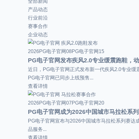
全部新闻
产品动态
行业前沿
赛事合作
企业动态
2026PG电子官网08PG电子官网15
PG电子官网发布疾风2.0专业缓震跑鞋，
近日，PG电子官网正式发布新一代疾风2.0专业
PG电子官网已同步上线预售...
查看详情
2026PG电子官网07PG电子官网20
PG电子官网成为2026中国城市马拉松系
PG电子官网宣布与2026中国城市马拉松系列赛
品服务...
查看详情