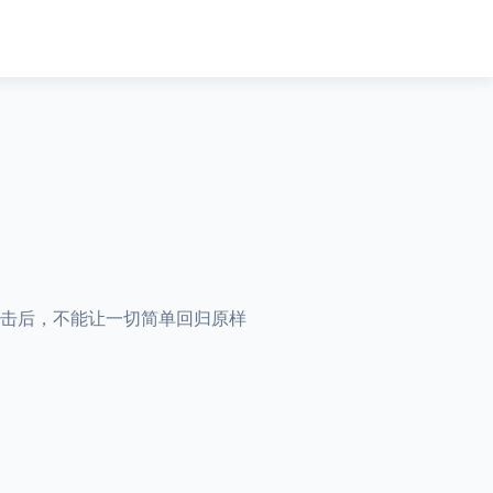
打击后，不能让一切简单回归原样