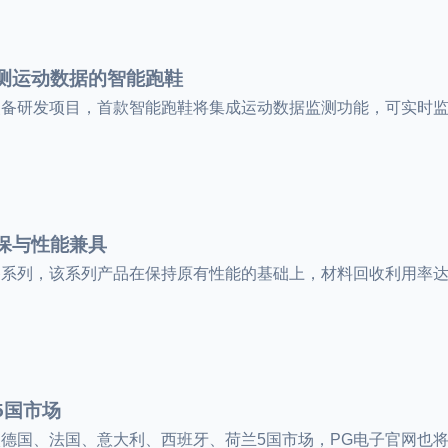
测运动数据的智能跑鞋
装备研发项目，首款智能跑鞋将集成运动数据监测功能，可实时监
保与性能兼具
系列，该系列产品在保持原有性能的基础上，材料回收利用率达8
5国市场
德国、法国、意大利、西班牙、荷兰5国市场，PG电子官网也将上