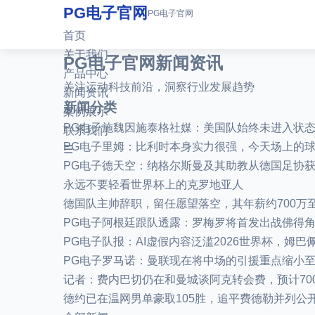
PG电子官网
PG电子官网
首页
关于我们
PG电子官网新闻资讯
产品中心
关注运动科技前沿，洞察行业发展趋势
新闻资讯
新闻分类
案例展示
PG电子施魏因施泰格社媒：美国队始终未进入状
联系我们
PG电子里姆：比利时本身实力很强，今天场上的
☰
PG电子德天空：纳格尔斯曼及其助教从德国足协获
永远不要轻看世界杯上的克罗地亚人
德国队主帅辞职，留任愿望落空，其年薪约700万
PG电子阿根廷跟队透露：罗梅罗将首发出战佛得
PG电子队报：AI虚假内容泛滥2026世界杯，姆巴
PG电子罗马诺：曼联现在将中场的引援重点缩小至
记者：费内巴切仍在和曼城谈阿克转会费，预计700
德约已在温网男单豪取105胜，追平费德勒并列公