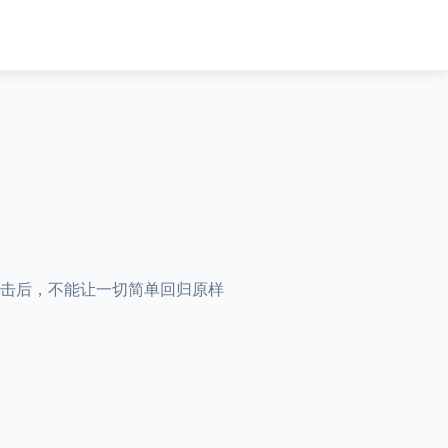
打击后，不能让一切简单回归原样