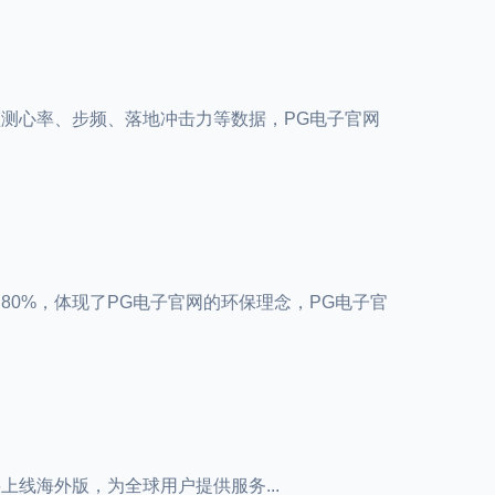
测心率、步频、落地冲击力等数据，PG电子官网
0%，体现了PG电子官网的环保理念，PG电子官
线海外版，为全球用户提供服务...