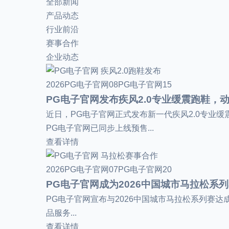
全部新闻
产品动态
行业前沿
赛事合作
企业动态
2026PG电子官网08PG电子官网15
PG电子官网发布疾风2.0专业缓震跑鞋，
近日，PG电子官网正式发布新一代疾风2.0专业
PG电子官网已同步上线预售...
查看详情
2026PG电子官网07PG电子官网20
PG电子官网成为2026中国城市马拉松系
PG电子官网宣布与2026中国城市马拉松系列赛
品服务...
查看详情