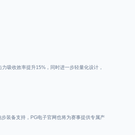
击力吸收效率提升15%，同时进一步轻量化设计，
跑步装备支持，PG电子官网也将为赛事提供专属产